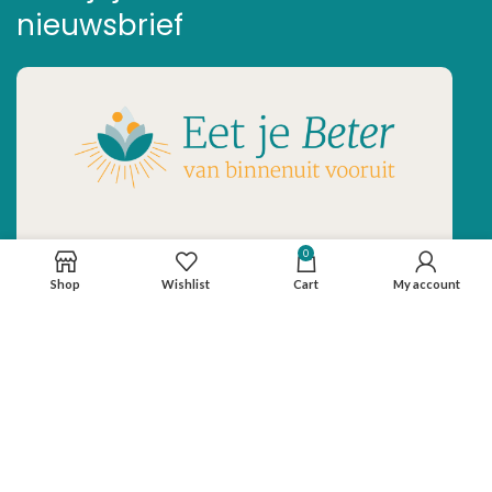
nieuwsbrief
Inschrijven
0
Shop
Wishlist
Cart
My account
Ontvang de laatste nieuwtjes en de
beste aanbiedingen.
E-mailadres *
Voornaam