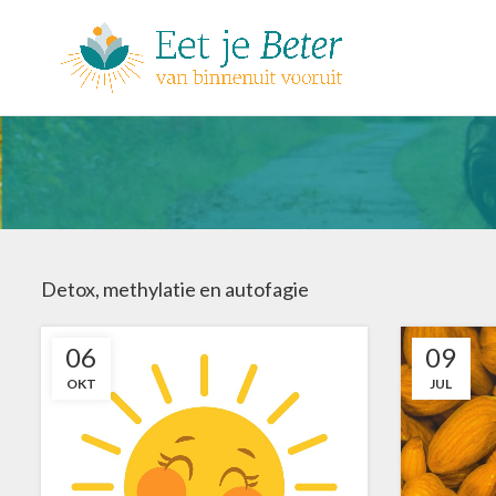
Detox, methylatie en autofagie
06
09
OKT
JUL