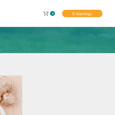
E-learnings
0