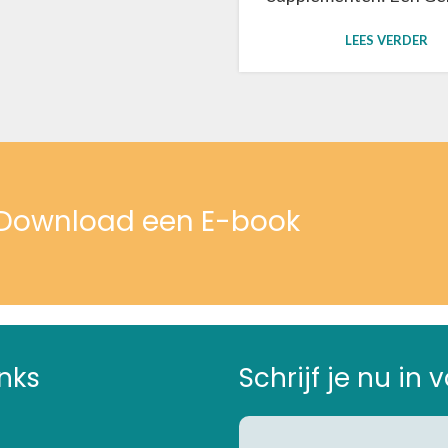
LEES VERDER
? Download een E-book
inks
Schrijf je nu in