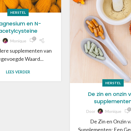
HERSTEL
agnesium en N-
acetylcysteïne
0
r
Monique
dere supplementen van
gevoegde Waard...
LEES VERDER
HERSTEL
De zin en onzin 
supplemente
0
Door
Monique
De Zin en Onzin v
Supplementen: Een Gen