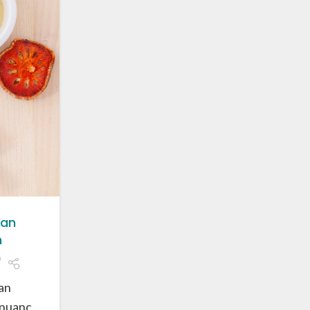
van
n
an
uanc...