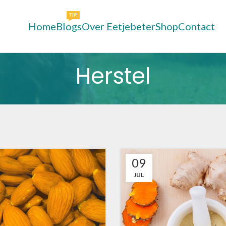
TIP!
Home
Blogs
Over Eetjebeter
Shop
Contact
Herstel
09
JUL