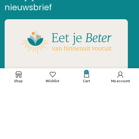
nieuwsbrief
Inschrijven
0
Shop
Wishlist
Cart
My account
Ontvang de laatste nieuwtjes en de
beste aanbiedingen.
E-mailadres *
Voornaam