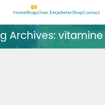
TIP!
Home
Blogs
Over Eetjebeter
Shop
Contact
g Archives: vitamine