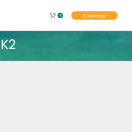
E-learnings
0
 K2